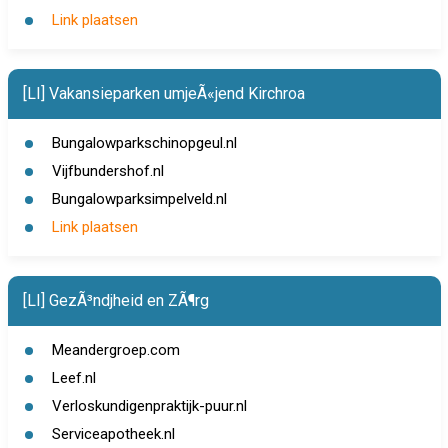
Link plaatsen
[LI] Vakansieparken umjeÃ«jend Kirchroa
Bungalowparkschinopgeul.nl
Vijfbundershof.nl
Bungalowparksimpelveld.nl
Link plaatsen
[LI] GezÃ³ndjheid en ZÃ¶rg
Meandergroep.com
Leef.nl
Verloskundigenpraktijk-puur.nl
Serviceapotheek.nl