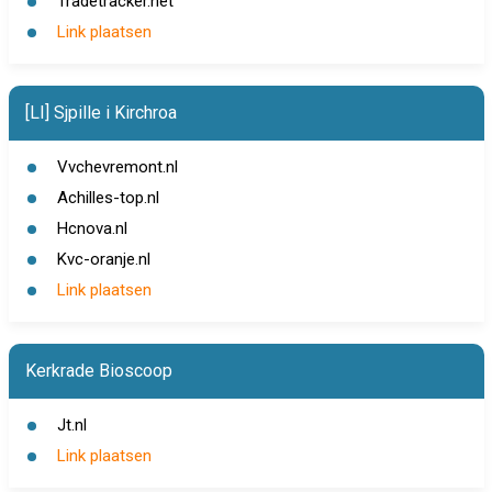
Tradetracker.net
Link plaatsen
[LI] Sjpille i Kirchroa
Vvchevremont.nl
Achilles-top.nl
Hcnova.nl
Kvc-oranje.nl
Link plaatsen
Kerkrade Bioscoop
Jt.nl
Link plaatsen