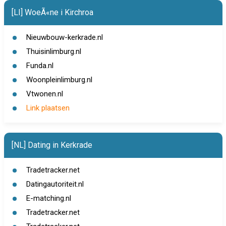
[LI] WoeÃ«ne i Kirchroa
Nieuwbouw-kerkrade.nl
Thuisinlimburg.nl
Funda.nl
Woonpleinlimburg.nl
Vtwonen.nl
Link plaatsen
[NL] Dating in Kerkrade
Tradetracker.net
Datingautoriteit.nl
E-matching.nl
Tradetracker.net