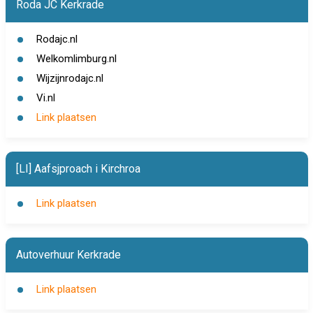
Roda JC Kerkrade
Rodajc.nl
Welkomlimburg.nl
Wijzijnrodajc.nl
Vi.nl
Link plaatsen
[LI] Aafsjproach i Kirchroa
Link plaatsen
Autoverhuur Kerkrade
Link plaatsen