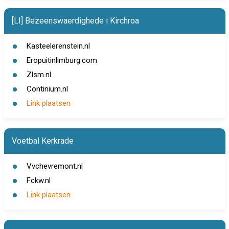
[LI] Bezeenswaerdighede i Kirchroa
Kasteelerenstein.nl
Eropuitinlimburg.com
Zlsm.nl
Continium.nl
Link plaatsen
Voetbal Kerkrade
Vvchevremont.nl
Fckw.nl
Link plaatsen